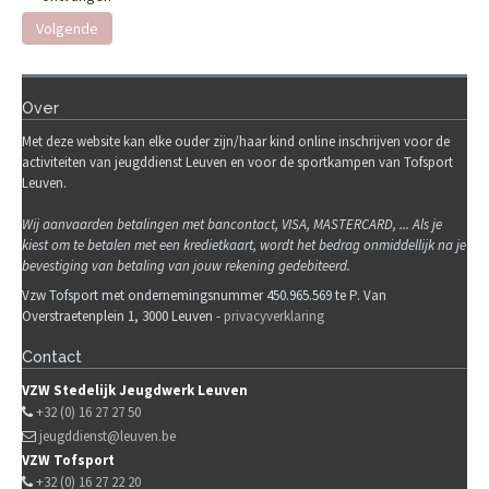
Volgende
Over
Met deze website kan elke ouder zijn/haar kind online inschrijven voor de
activiteiten van jeugddienst Leuven en voor de sportkampen van Tofsport
Leuven.
Wij
aanvaarden betalingen met bancontact, VISA, MASTERCARD, ... Als je
kiest om te betalen met een kredietkaart, wordt het bedrag onmiddellijk na je
bevestiging van betaling van jouw rekening gedebiteerd.
Vzw Tofsport met ondernemingsnummer 450.965.569 te P. Van
Overstraetenplein 1, 3000 Leuven -
privacyverklaring
Contact
VZW Stedelijk Jeugdwerk Leuven
+32 (0) 16 27 27 50
jeugddienst@leuven.be
VZW Tofsport
+32 (0) 16 27 22 20