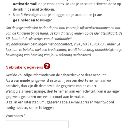
activatiemail
op je emailadres. Je kan je account activeren door op
de link in de mail te klikken.
Stap 3: Vervolgens kan je inloggen op je account en
jouw
gezinsleden
toevoegen
Om de registratie vlot te doorlopen hou je best je rijksregisternummer en dat
van de kinderen bij de hand. Je kan dit terugvinden op de identiteitskaart, de
SIS-kaart of de klevertjes van de mutualiteit.
Wij
aanvaarden betalingen met bancontact, VISA , MASTERCARD... Indien je
kiest om te betalen met een kredietkaart, wordt het bedrag onmiddellijk na je
bevestiging van betaling van jouw rekening gedebiteerd.
Gebruikergegevens
Geef de volledige informatie van de beheerder voor deze account.
Als u een minderjarige wenst in te schrijven om deel te nemen aan een
activiteit, dan zijn dit de meestal de gegevens van de ouder.
Wenst u als meerderjarige, deel te nemen aan een activiteit, kan u uw eigen
gegevens gebruiken om een account aan te maken.
U zal in een later stadium, gegevens zoals e-mailadres en wachtwoord
nodig hebben, om in te loggen.
Voornaam
*