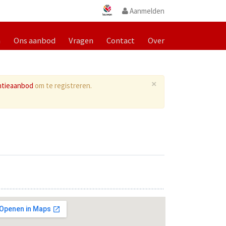
Aanmelden
m
Ons aanbod
Vragen
Contact
Over
×
ntieaanbod
om te registreren.