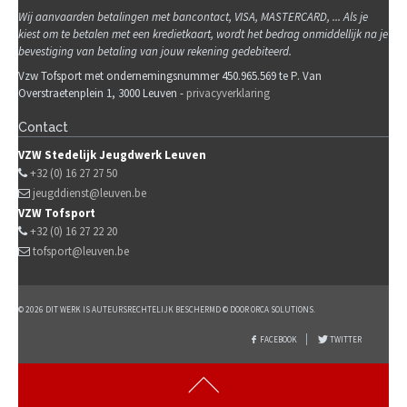
Wij
aanvaarden betalingen met bancontact, VISA, MASTERCARD, ... Als je
kiest om te betalen met een kredietkaart, wordt het bedrag onmiddellijk na je
bevestiging van betaling van jouw rekening gedebiteerd.
Vzw Tofsport met ondernemingsnummer 450.965.569 te P. Van
Overstraetenplein 1, 3000 Leuven -
privacyverklaring
Contact
VZW Stedelijk Jeugdwerk Leuven
+32 (0) 16 27 27 50
jeugddienst@leuven.be
VZW Tofsport
+32 (0) 16 27 22 20
tofsport@leuven.be
© 2026 DIT WERK IS AUTEURSRECHTELIJK BESCHERMD © DOOR ORCA SOLUTIONS.
FACEBOOK
TWITTER