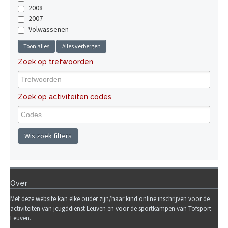
2008
2007
Volwassenen
Toon alles
Alles verbergen
Zoek op trefwoorden
Zoek op activiteiten codes
Wis zoek filters
Over
Met deze website kan elke ouder zijn/haar kind online inschrijven voor de
activiteiten van jeugddienst Leuven en voor de sportkampen van Tofsport
Leuven.