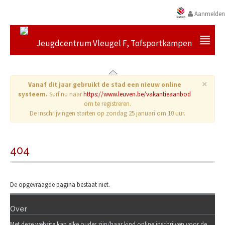
Aanmelden
Jeugdcentrum Vleugel F, Tofsportkampen
×
Vanaf dit jaar gebruikt de stad een nieuw online
systeem.
Surf nu naar
https://www.leuven.be/vakantieaanbod
om te registreren.
De inschrijvingen starten op zondag 25 januari om 10 uur.
404
De opgevraagde pagina bestaat niet.
Over
Met deze website kan elke ouder zijn/haar kind online inschrijven voor de