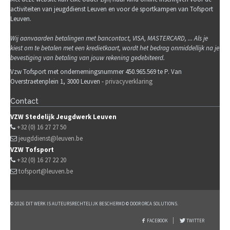
activiteiten van jeugddienst Leuven en voor de sportkampen van Tofsport
Leuven.
Wij
aanvaarden betalingen met bancontact, VISA, MASTERCARD, ... Als je
kiest om te betalen met een kredietkaart, wordt het bedrag onmiddellijk na je
bevestiging van betaling van jouw rekening gedebiteerd.
Vzw Tofsport met ondernemingsnummer 450.965.569 te P. Van
Overstraetenplein 1, 3000 Leuven -
privacyverklaring
Contact
VZW Stedelijk Jeugdwerk Leuven
+32 (0) 16 27 27 50
jeugddienst@leuven.be
VZW Tofsport
+32 (0) 16 27 22 20
tofsport@leuven.be
© 2026 DIT WERK IS AUTEURSRECHTELIJK BESCHERMD © DOOR ORCA SOLUTIONS.
FACEBOOK
TWITTER