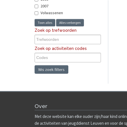
2007
Volwassenen
Toon alles
Alles verbergen
Zoek op trefwoorden
Zoek op activiteiten codes
Wis zoek filters
Over
Met deze website kan elke ouder zijn/haar kind onlin
de activiteiten van jeugddienst Leuven en voor de