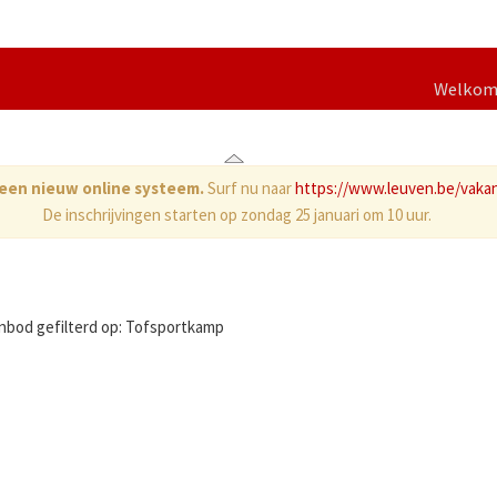
Welko
d een nieuw online systeem.
Surf nu naar
https://www.leuven.be/vaka
De inschrijvingen starten op zondag 25 januari om 10 uur.
nbod gefilterd op: Tofsportkamp
esultaten gevonden.