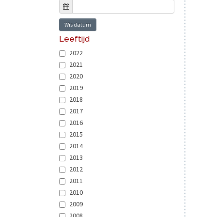
Wis datum
Leeftijd
2022
2021
2020
2019
2018
2017
2016
2015
2014
2013
2012
2011
2010
2009
2008