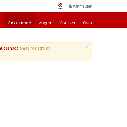
Aanmelden
m
Ons aanbod
Vragen
Contact
Over
×
ntieaanbod
om te registreren.