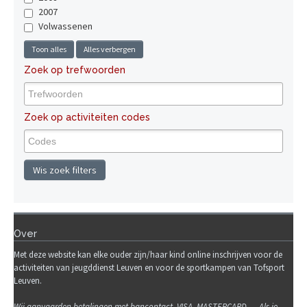
2007
Volwassenen
Toon alles
Alles verbergen
Zoek op trefwoorden
Zoek op activiteiten codes
Wis zoek filters
Over
Met deze website kan elke ouder zijn/haar kind online inschrijven voor de
activiteiten van jeugddienst Leuven en voor de sportkampen van Tofsport
Leuven.
Wij
aanvaarden betalingen met bancontact, VISA, MASTERCARD, ... Als je