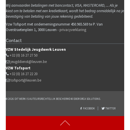
Wij
aanvaarden betalingen met bancontact, VISA, MASTERCARD, ... Als je
kiest om te betalen met een kredietkaart, wordt het bedrag onmiddellijk na je
bevestiging van betaling van jouw rekening gedebiteerd.
Vzw Tofsport met ondernemingsnummer 450.965.569 te P. Van
Overstraetenplein 1, 3000 Leuven -
privacyverklaring
Contact
VZW Stedelijk Jeugdwerk Leuven
+32 (0) 16 27 27 50
jeugddienst@leuven.be
VZW Tofsport
+32 (0) 16 27 22 20
tofsport@leuven.be
© 2026 DIT WERK IS AUTEURSRECHTELIJK BESCHERMD © DOOR ORCA SOLUTIONS.
FACEBOOK
TWITTER