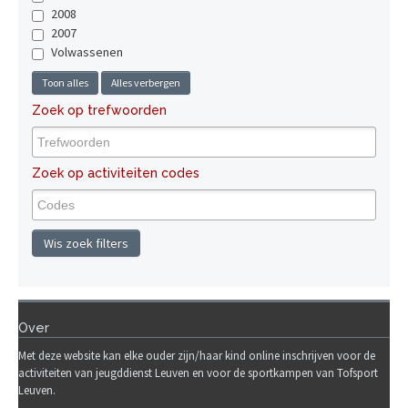
2008
2007
Volwassenen
Toon alles
Alles verbergen
Zoek op trefwoorden
Zoek op activiteiten codes
Wis zoek filters
Over
Met deze website kan elke ouder zijn/haar kind online inschrijven voor de
activiteiten van jeugddienst Leuven en voor de sportkampen van Tofsport
Leuven.